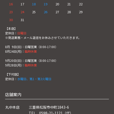
16
17
18
19
20
21
22
23
24
25
26
27
28
29
30
31
【本店】
定休日：
日曜日
※発送業務・メール返信をお休みさせていただきます。
8月
0
9日(日)：日曜営業（8:00-17:00）
8月24日(月)：
臨時休業
9月20日(日)：日曜営業（8:00-17:00）
9月28日(月)：
臨時休業
【下村店】
定休日：
水曜日、第1・第3火曜日
店舗案内
丸中本店
三重県松阪市中町1843-6
TEL 0598-21-1121（代）