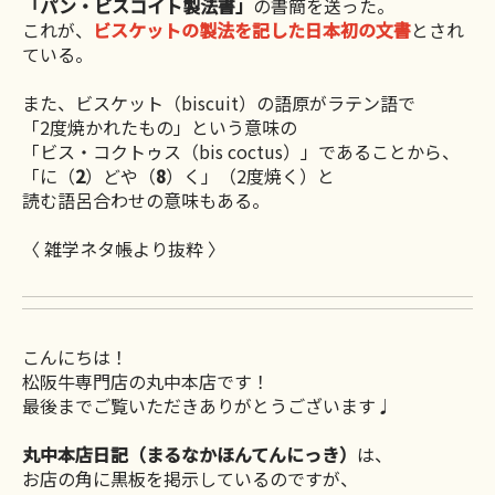
「パン・ビスコイト製法書」
の書簡を送った。
これが、
ビスケットの製法を記した日本初の文書
とされ
ている。
また、ビスケット（biscuit）の語原がラテン語で
「2度焼かれたもの」という意味の
「ビス・コクトゥス（bis coctus）」であることから、
「に（
2
）どや（
8
）く」（2度焼く）と
読む語呂合わせの意味もある。
〈 雑学ネタ帳より抜粋 〉
こんにちは！
松阪牛専門店の丸中本店です！
最後までご覧いただきありがとうございます♩
丸中本店日記（まるなかほんてんにっき）
は、
お店の角に黒板を掲示しているのですが、