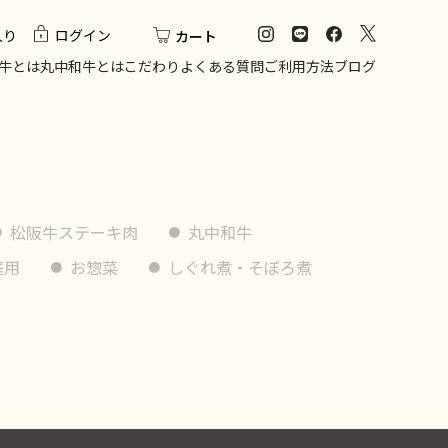
入り
ログイン
カート
牛とは
丸中和牛とは
こだわり
よくある質問
ご利用方法
ブログ
松阪牛ステーキ肉
丸中和牛
庭用
お惣菜
しぐれ煮・そぼろ煮