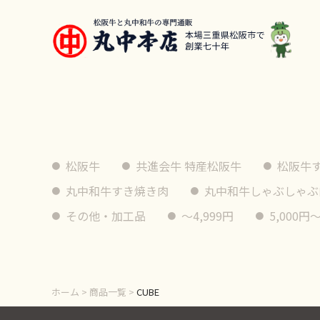
松阪牛
共進会牛 特産松阪牛
松阪牛
丸中和牛すき焼き肉
丸中和牛しゃぶしゃぶ
その他・加工品
〜4,999円
5,000円〜
ホーム
>
商品一覧
>
CUBE