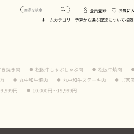
会員登録
お気に
ホーム
カテゴリー
予算から選ぶ
配達について
松阪
すき焼き肉
松阪牛しゃぶしゃぶ肉
松阪牛焼肉
肉
丸中和牛焼肉
丸中和牛ステーキ肉
ご家
9,999円
10,000円〜19,999円