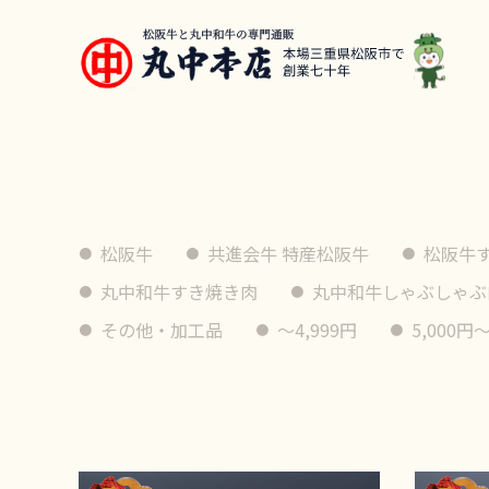
松阪牛
共進会牛 特産松阪牛
松阪牛
丸中和牛すき焼き肉
丸中和牛しゃぶしゃぶ
その他・加工品
〜4,999円
5,000円〜