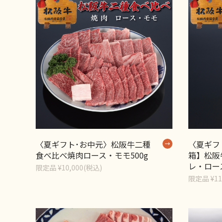
〈夏ギフト･お中元〉松阪牛二種
〈夏ギフ
食べ比べ焼肉ロース・モモ500g
箱】松阪
レ・ロース
限定品 ¥10,000(税込)
限定品 ¥11