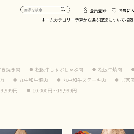
会員登録
お気に
ホーム
カテゴリー
予算から選ぶ
配達について
松阪
すき焼き肉
松阪牛しゃぶしゃぶ肉
松阪牛焼肉
肉
丸中和牛焼肉
丸中和牛ステーキ肉
ご家
9,999円
10,000円〜19,999円