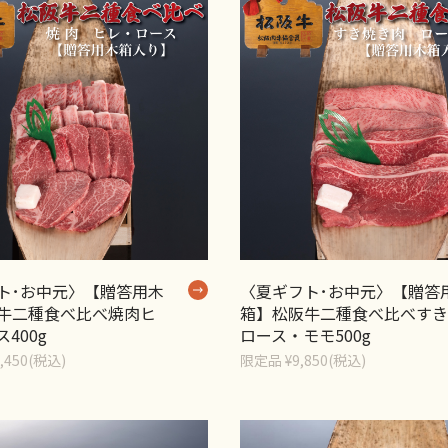
ト･お中元〉【贈答用木
〈夏ギフト･お中元〉【贈答
牛二種食べ比べ焼肉ヒ
箱】松阪牛二種食べ比べすき
400g
ロース・モモ500g
,450(税込)
限定品 ¥9,850(税込)