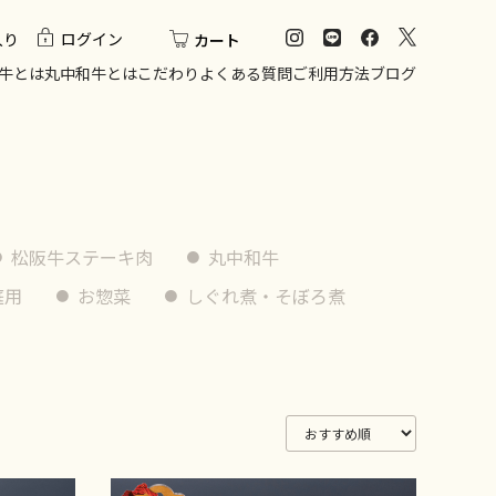
入り
ログイン
カート
牛とは
丸中和牛とは
こだわり
よくある質問
ご利用方法
ブログ
松阪牛ステーキ肉
丸中和牛
庭用
お惣菜
しぐれ煮・そぼろ煮