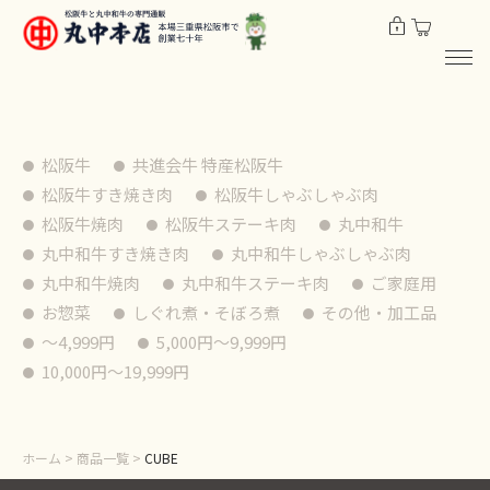
松阪牛
共進会牛 特産松阪牛
松阪牛すき焼き肉
松阪牛しゃぶしゃぶ肉
松阪牛焼肉
松阪牛ステーキ肉
丸中和牛
丸中和牛すき焼き肉
丸中和牛しゃぶしゃぶ肉
丸中和牛焼肉
丸中和牛ステーキ肉
ご家庭用
お惣菜
しぐれ煮・そぼろ煮
その他・加工品
〜4,999円
5,000円〜9,999円
10,000円〜19,999円
ホーム
>
商品一覧
>
CUBE