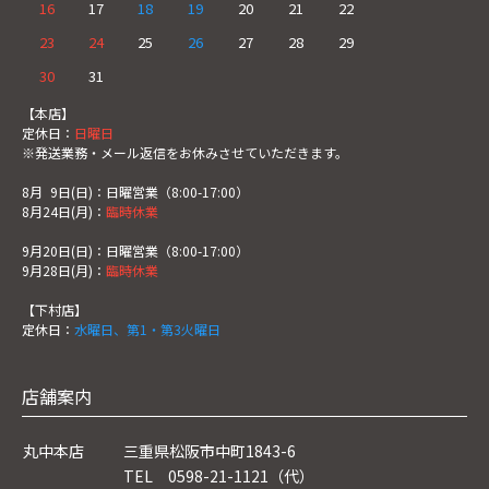
16
17
18
19
20
21
22
23
24
25
26
27
28
29
30
31
【本店】
定休日：
日曜日
※発送業務・メール返信をお休みさせていただきます。
8月
0
9日(日)：日曜営業（8:00-17:00）
8月24日(月)：
臨時休業
9月20日(日)：日曜営業（8:00-17:00）
9月28日(月)：
臨時休業
【下村店】
定休日：
水曜日、第1・第3火曜日
店舗案内
丸中本店
三重県松阪市中町1843-6
TEL 0598-21-1121（代）