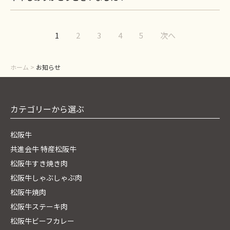
1
2
3
4
5
次へ
ホーム
>
お知らせ
カテゴリーから選ぶ
松阪牛
共進会牛 特産松阪牛
松阪牛すき焼き肉
松阪牛しゃぶしゃぶ肉
松阪牛焼肉
松阪牛ステーキ肉
松阪牛ビーフカレー