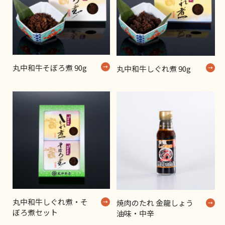
丸中和牛そぼろ煮 90g
丸中和牛しぐれ煮 90g
丸中和牛しぐれ煮・そ
焼肉のたれ 金龍しょう
ぼろ煮セット
油味・中辛