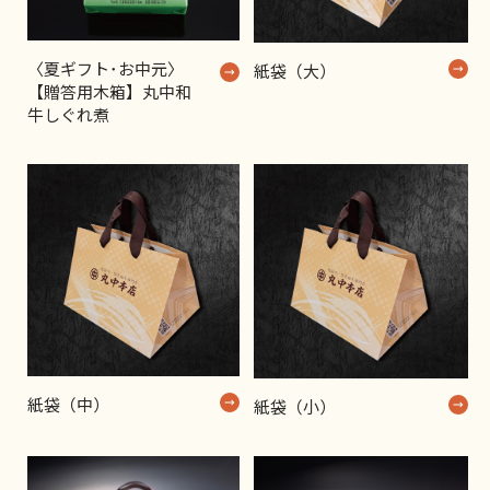
〈夏ギフト･お中元〉
紙袋（大）
【贈答用木箱】丸中和
牛しぐれ煮
紙袋（中）
紙袋（小）