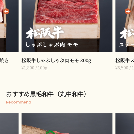
松阪牛ステーキ肉ヒレ 2枚
松阪牛焼
¥6,500 / 1枚（約200g）
¥3,250 / 
おすすめ黒毛和牛（丸中和牛）
Recommend