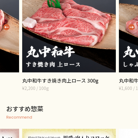
g
丸中和牛しゃぶしゃぶ肉ロース 300g
丸中和牛
¥1,600 / 100g
¥4,050 
おすすめ惣菜
Recommend