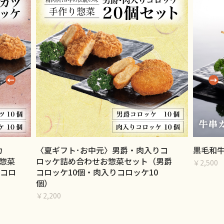
りコ
黒毛和牛ヒレ串カツ 5本
丸中特製
男爵
個・ミン
￥2,500
0
￥1,000