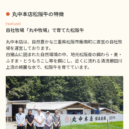
丸中本店松阪牛の特徴
Feature1
自社牧場「丸中牧場」で育てた松阪牛
丸中本店は、自然豊かな三重県松阪市飯南町に直営の自社牧
場を運営しております。
白猪山に囲まれた自然環境の中、地元松阪産の餌わら・麦・
ふすま・とうもろこし等を餌にし、近くに流れる清流櫛田川
上流の綺麗な水で、松阪牛を育てています。