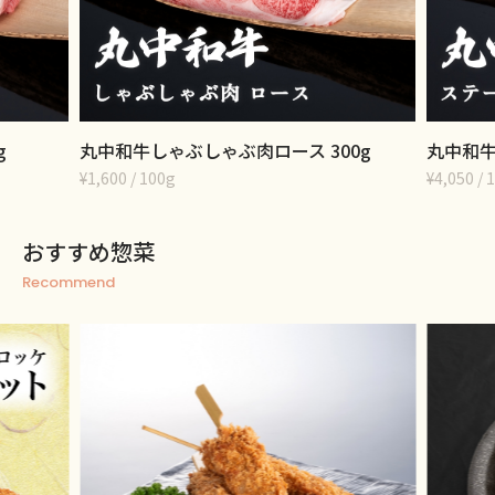
g
丸中和牛しゃぶしゃぶ肉ロース 300g
丸中和牛
¥1,600 / 100g
¥4,050 
おすすめ惣菜
Recommend