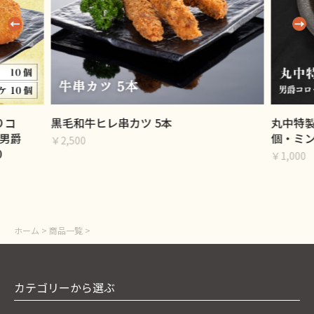
りコ
黒毛和牛ヒレ串カツ 5本
丸中特製
男爵
個・ミン
￥2,500
0
￥1,000
ホーム
>
商品一覧
>
カテゴリーから選ぶ