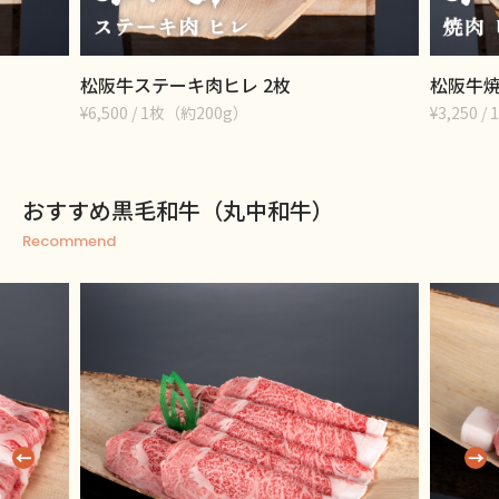
松阪牛ステーキ肉ヒレ 2枚
松阪牛焼
¥6,500 / 1枚（約200g）
¥3,250 / 
おすすめ黒毛和牛（丸中和牛）
Recommend