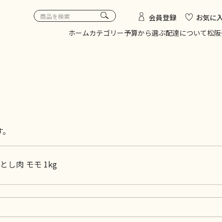
会員登録
お気に
ホーム
カテゴリー
予算から選ぶ
配達について
松阪
す。
し肉 モモ 1kg