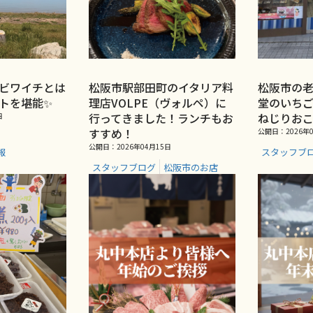
ビワイチとは
松阪市駅部田町のイタリア料
松阪市の
トを堪能✨
理店VOLPE（ヴォルペ）に
堂のいち
行ってきました！ランチもお
ねじりお
日
すすめ！
公開日：2026年0
公開日：2026年04月15日
報
スタッフブ
スタッフブログ
松阪市のお店