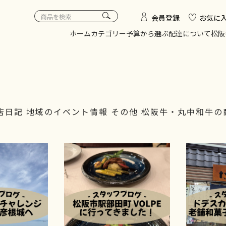
会員登録
お気に
ホーム
カテゴリー
予算から選ぶ
配達について
松阪
店日記
地域のイベント情報
その他
松阪牛・丸中和牛の