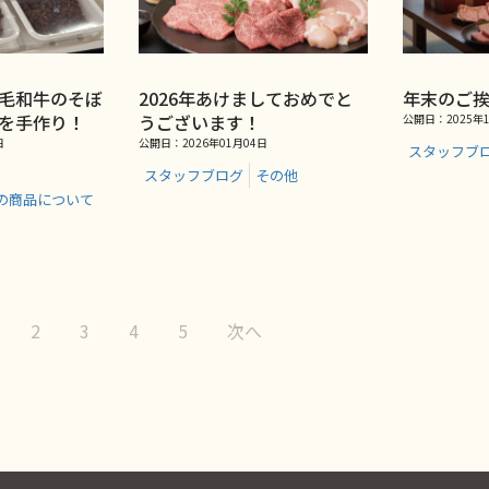
毛和牛のそぼ
2026年あけましておめでと
年末のご
を手作り！
うございます！
公開日：2025年1
日
公開日：2026年01月04日
スタッフブ
スタッフブログ
その他
の商品について
2
3
4
5
次へ