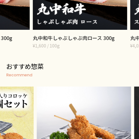
g
丸中和牛しゃぶしゃぶ肉ロース 300g
丸中和牛
¥1,600 / 100g
¥4,050 
おすすめ惣菜
Recommend