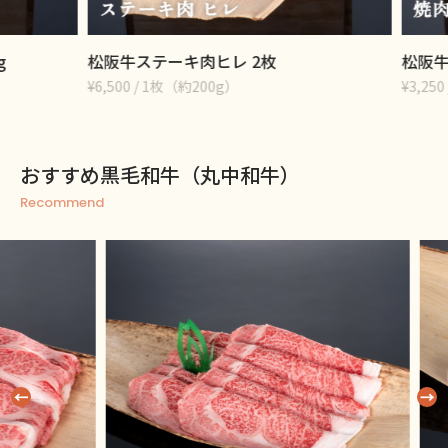
松阪牛ステーキ肉ヒレ 2枚
松阪牛焼
¥6,500 / 1枚（約200g）
¥3,250 / 
おすすめ黒毛和牛（丸中和牛）
Recommend