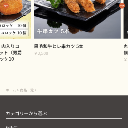
りコ
黒毛和牛ヒレ串カツ 5本
丸中特製
男爵
個・ミン
￥2,500
0
￥1,000
ホーム
>
商品一覧
>
カテゴリーから選ぶ
松阪牛