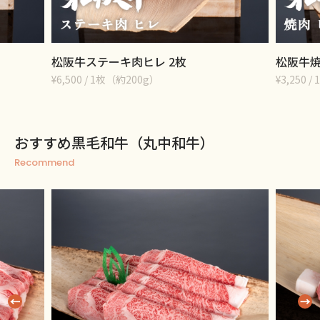
松阪牛ステーキ肉ヒレ 2枚
松阪牛焼
¥6,500 / 1枚（約200g）
¥3,250 / 
おすすめ黒毛和牛（丸中和牛）
Recommend