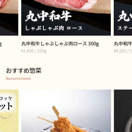
g
丸中和牛しゃぶしゃぶ肉ロース 300g
丸中和牛
¥1,600 / 100g
¥4,050 
おすすめ惣菜
Recommend