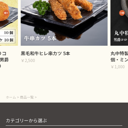
りコ
黒毛和牛ヒレ串カツ 5本
丸中特製
男爵
個・ミン
￥2,500
0
￥1,000
ホーム
>
商品一覧
>
カテゴリーから選ぶ