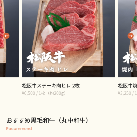
松阪牛ステーキ肉ヒレ 2枚
松阪牛焼
¥6,500 / 1枚（約200g）
¥3,250 / 
おすすめ黒毛和牛（丸中和牛）
Recommend