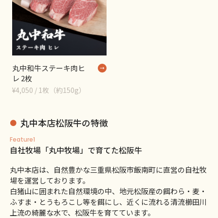
丸中和牛ステーキ肉ヒ
レ 2枚
¥4,050 / 1枚（約150g）
丸中本店松阪牛の特徴
Feature1
自社牧場「丸中牧場」で育てた松阪牛
丸中本店は、自然豊かな三重県松阪市飯南町に直営の自社牧
場を運営しております。
白猪山に囲まれた自然環境の中、地元松阪産の餌わら・麦・
ふすま・とうもろこし等を餌にし、近くに流れる清流櫛田川
上流の綺麗な水で、松阪牛を育てています。