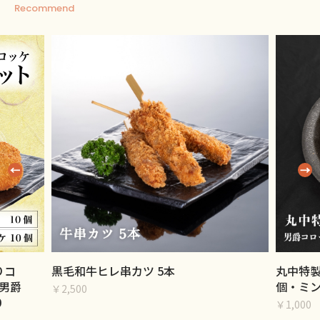
Recommend
りコ
黒毛和牛ヒレ串カツ 5本
丸中特製
男爵
個・ミン
￥2,500
0
￥1,000