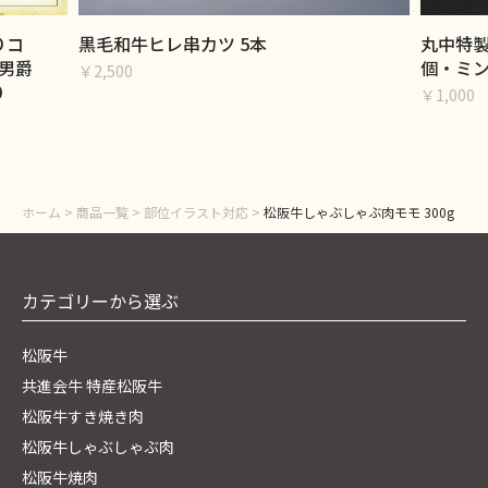
りコ
黒毛和牛ヒレ串カツ 5本
丸中特製
男爵
個・ミン
￥2,500
0
￥1,000
ホーム
>
商品一覧
>
部位イラスト対応
>
松阪牛しゃぶしゃぶ肉モモ 300g
カテゴリーから選ぶ
松阪牛
共進会牛 特産松阪牛
松阪牛すき焼き肉
松阪牛しゃぶしゃぶ肉
松阪牛焼肉