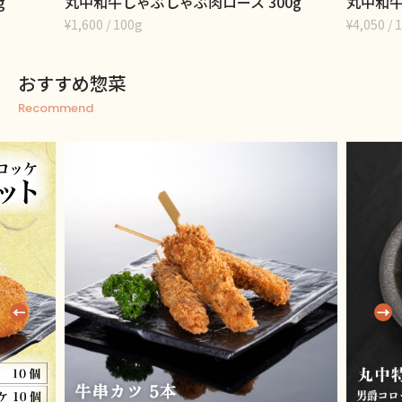
g
丸中和牛しゃぶしゃぶ肉ロース 300g
丸中和牛
¥1,600 / 100g
¥4,050 
おすすめ惣菜
Recommend