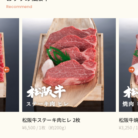
Recommend
松阪牛ステーキ肉ヒレ 2枚
松阪牛焼
¥6,500 / 1枚（約200g）
¥3,250 / 