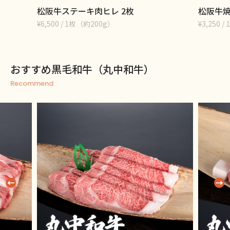
松阪牛ステーキ肉ヒレ 2枚
松阪牛焼
¥6,500 / 1枚（約200g）
¥3,250 / 
おすすめ黒毛和牛（丸中和牛）
Recommend