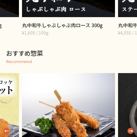
g
丸中和牛しゃぶしゃぶ肉ロース 300g
丸中和牛
¥1,600 / 100g
¥4,050 
おすすめ惣菜
Recommend