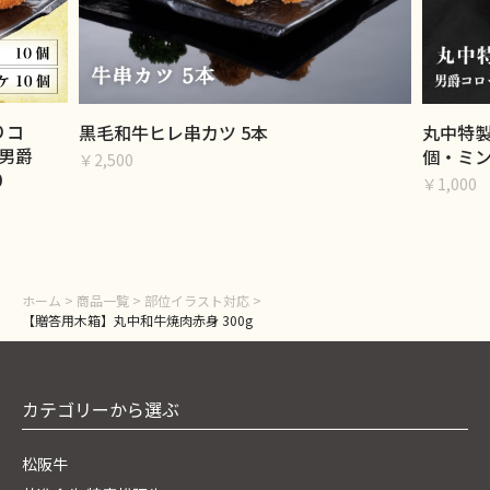
りコ
黒毛和牛ヒレ串カツ 5本
丸中特製
男爵
個・ミン
￥2,500
0
￥1,000
ホーム
>
商品一覧
>
部位イラスト対応
>
【贈答用木箱】丸中和牛焼肉赤身 300g
カテゴリーから選ぶ
松阪牛