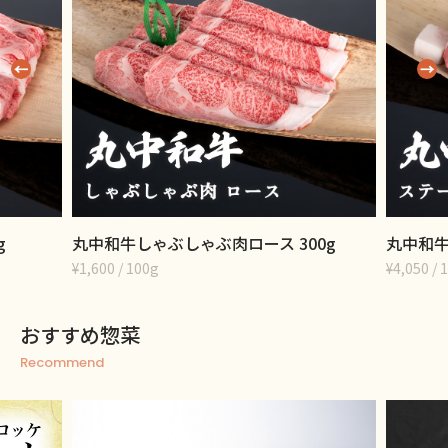
g
丸中和牛しゃぶしゃぶ肉ロース 300g
丸中和牛
¥1,600 / 100g
¥4,050 
おすすめ惣菜
Recommend