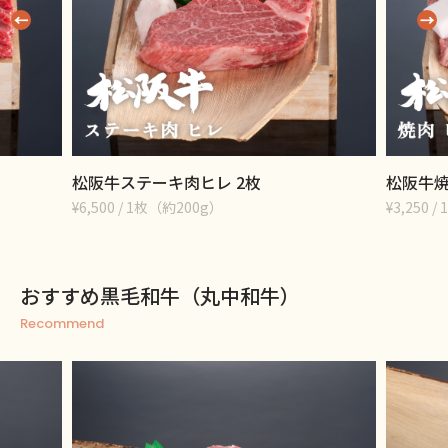
松阪牛ステーキ肉ヒレ 2枚
松阪牛焼
¥6,500 / 1枚（約200g）
¥3,250 / 
おすすめ黒毛和牛（丸中和牛）
Recommend