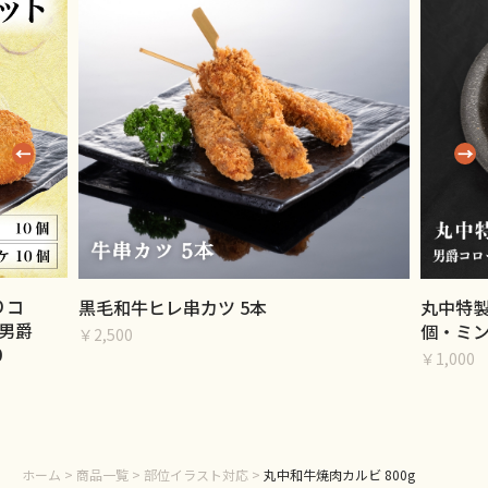
りコ
黒毛和牛ヒレ串カツ 5本
丸中特製
男爵
個・ミン
￥2,500
0
￥1,000
ホーム
>
商品一覧
>
部位イラスト対応
>
丸中和牛焼肉カルビ 800g