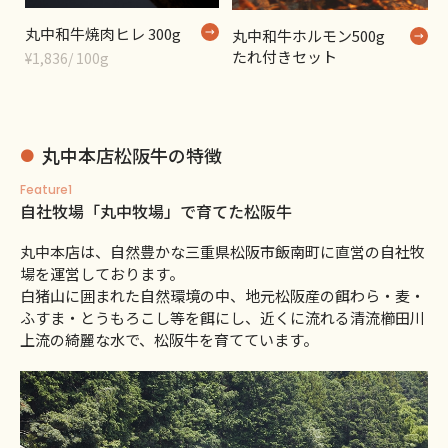
丸中和牛焼肉ヒレ 300g
丸中和牛ホルモン500g
たれ付きセット
¥1,836/ 100g
丸中本店松阪牛の特徴
Feature1
自社牧場「丸中牧場」で育てた松阪牛
丸中本店は、自然豊かな三重県松阪市飯南町に直営の自社牧
場を運営しております。
白猪山に囲まれた自然環境の中、地元松阪産の餌わら・麦・
ふすま・とうもろこし等を餌にし、近くに流れる清流櫛田川
上流の綺麗な水で、松阪牛を育てています。