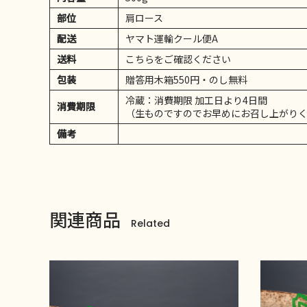
部位
肩ロース
配送
ヤマト運輸クール便A
送料
こちらをご確認ください
包装
贈答用木箱550円・のし無料
冷蔵：消費期限 加工日より4日間
消費期限
（生ものですのでお早めにお召し上がり
備考
関連商品
Related