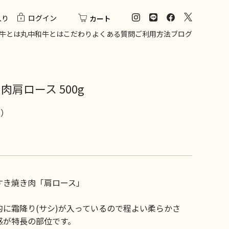
入り
ログイン
カート
牛とは
丸中和牛とは
こだわり
よくある質問
ご利用方法
ブログ
肩ロース 500g
込）
 すき焼き肉「肩ロース」
に霜降り(サシ)が入っているので程よい柔らかさ
感が特長の部位です。