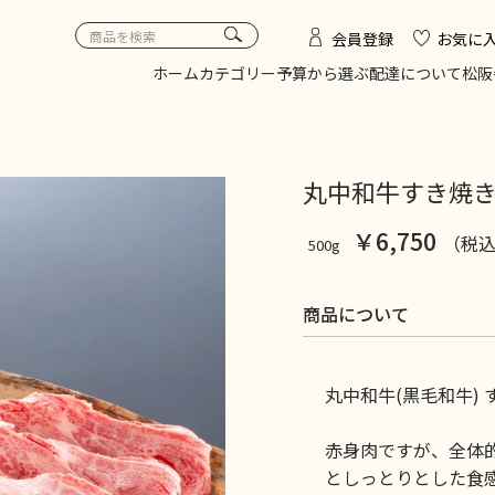
会員登録
お気に
ホーム
カテゴリー
予算から選ぶ
配達について
松阪
丸中和牛すき焼き肉
￥6,750
（税
500g
商品について
丸中和牛(黒毛和牛)
赤身肉ですが、全体的
としっとりとした食