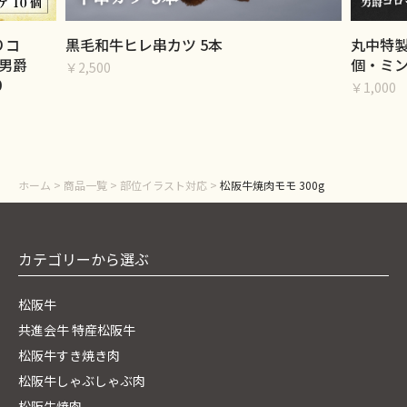
りコ
黒毛和牛ヒレ串カツ 5本
丸中特製
男爵
個・ミン
￥2,500
0
￥1,000
ホーム
>
商品一覧
>
部位イラスト対応
>
松阪牛焼肉モモ 300g
カテゴリーから選ぶ
松阪牛
共進会牛 特産松阪牛
松阪牛すき焼き肉
松阪牛しゃぶしゃぶ肉
松阪牛焼肉