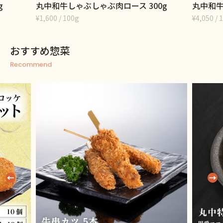
g
丸中和牛しゃぶしゃぶ肉ロース 300g
丸中和牛
¥1,600 / 100g
¥4,050 
おすすめ惣菜
Recommend