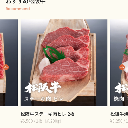
おすすめ松阪牛
Recommend
松阪牛ステーキ肉ヒレ 2枚
松阪牛焼
¥6,500 / 1枚（約200g）
¥3,250 / 