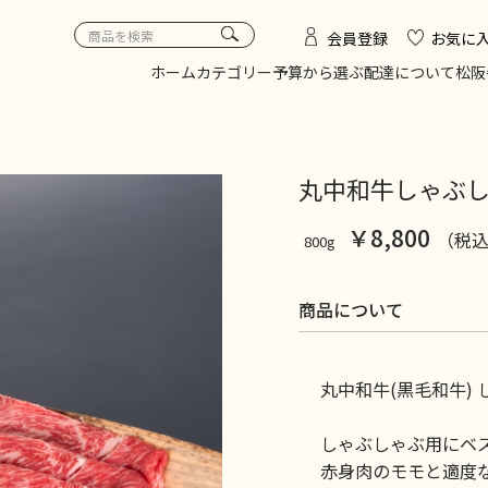
会員登録
お気に
ホーム
カテゴリー
予算から選ぶ
配達について
松阪
丸中和牛しゃぶしゃ
￥8,800
（税
800g
商品について
丸中和牛(黒毛和牛)
しゃぶしゃぶ用にベ
赤身肉のモモと適度