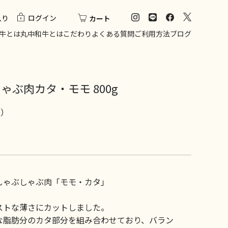
入り
ログイン
カート
牛とは
丸中和牛とは
こだわり
よくある質問
ご利用方法
ブログ
ぶ肉カタ・モモ 800g
込）
 しゃぶしゃぶ肉「モモ・カタ」
ストな薄さにカットしました。
な脂肪分のカタ部分を組み合わせており、バラン