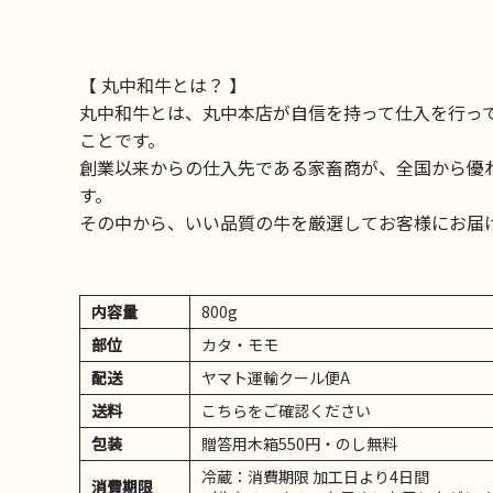
【 丸中和牛とは？ 】
丸中和牛とは、丸中本店が自信を持って仕入を行っ
ことです。
創業以来からの仕入先である家畜商が、全国から優
す。
その中から、いい品質の牛を厳選してお客様にお届
内容量
800g
部位
カタ・モモ
配送
ヤマト運輸クール便A
送料
こちらをご確認ください
包装
贈答用木箱550円・のし無料
冷蔵：消費期限 加工日より4日間
消費期限