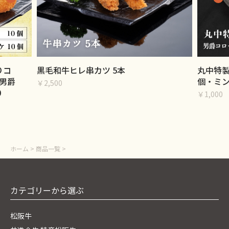
りコ
黒毛和牛ヒレ串カツ 5本
丸中特製
男爵
個・ミン
￥2,500
0
￥1,000
ホーム
>
商品一覧
>
カテゴリーから選ぶ
松阪牛