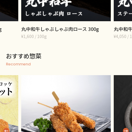
g
丸中和牛しゃぶしゃぶ肉ロース 300g
丸中和牛
¥1,600 / 100g
¥4,050 
おすすめ惣菜
Recommend