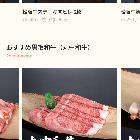
松阪牛ステーキ肉ヒレ 2枚
松阪牛焼
¥6,500 / 1枚（約200g）
¥3,250 / 
おすすめ黒毛和牛（丸中和牛）
Recommend