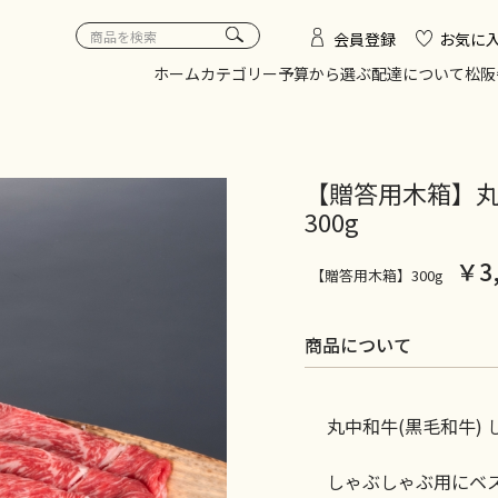
会員登録
お気に
ホーム
カテゴリー
予算から選ぶ
配達について
松阪
【贈答用木箱】
300g
￥3
【贈答用木箱】300g
商品について
丸中和牛(黒毛和牛)
しゃぶしゃぶ用にベ