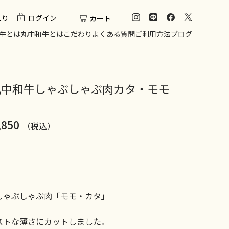
入り
ログイン
カート
牛とは
丸中和牛とは
こだわり
よくある質問
ご利用方法
ブログ
丸中和牛しゃぶしゃぶ肉カタ・モモ
,850
（税込）
 しゃぶしゃぶ肉「モモ・カタ」
ストな薄さにカットしました。